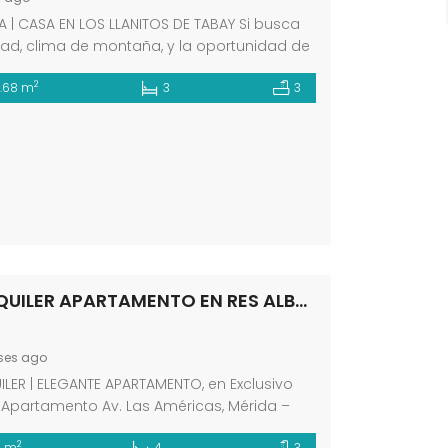
A | CASA EN LOS LLANITOS DE TABAY Si busca
ad, clima de montaña, y la oportunidad de
 su hogar a la medida, esta propiedad es
2
1.68 m
3
3
elente opción, en gris lo que es una ventaja
Ubicada en una urbanización privada con
cia las 24 horas, a tan solo 10 minutos de […]
EN ALQUILER APARTAMENTO EN RES ALBRICIAS AV LAS AMERICAS MÉRIDA VE
ses ago
ILER | ELEGANTE APARTAMENTO, en Exclusivo
o Apartamento Av. Las Américas, Mérida –
la Res. Albricias SIN AMOBLAR Este amplio y
2
4 m
4
3