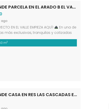
SE VENDE PARCELA EN EL ARADO B EL VALLE MÉRIDA VE
0
s ago
YECTO EN EL VALLE EMPIEZA AQUÍ!
En una de
as más exclusivas, tranquilas y cotizadas
da, te presentamos esta excelente
2
050 m
idad de inversión en el sector El Arado B. El
erfecto para construir la casa de tus
o asegurar tu patrimonio en una ubicación
 revalorización.
Lo […]
SE VENDE CASA EN RES LAS CASCADAS EN LOS LLANITOS DE TABAY MÉRIDA
s ago