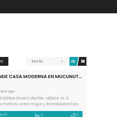
DO
Sort By
SE VENDE CASA MODERNA EN MUCUNUTAN MÉRIDA VE
mana ago
ODERNA EN MUCUNUTÁN- MÉRIDA VE. El
rio Perfecto entre Hogar y Rentabilidad Esta
nte propiedad de arquitectura moderna
2
8 m
4
5
 por su versatilidad única en el mercado,