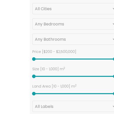
Price [
$200
-
$2,500,000
]
2
Size [
10
-
1,000
] m
2
Land Area [
10
-
1,000
] m