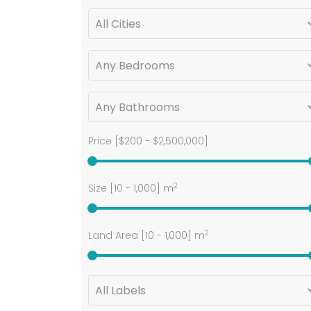
Price [
$200
-
$2,500,000
]
2
Size [
10
-
1,000
] m
2
Land Area [
10
-
1,000
] m