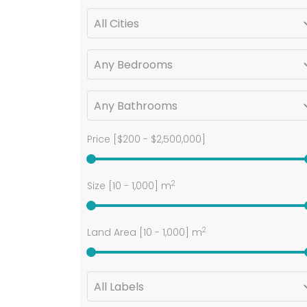
Price [
$200
-
$2,500,000
]
2
Size [
10
-
1,000
] m
2
Land Area [
10
-
1,000
] m