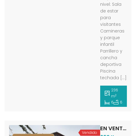
nivel: Sala
de estar
para
visitantes
Camineras
y parque
infantil
Parrillero y
cancha
deportiva
Piscina
techada […]
236
2
m
6
6
EN VENTA AMPLIO APARTAMENTO EN RES. TINAJEROS MÉRIDA – VENEZUELA
Vendido