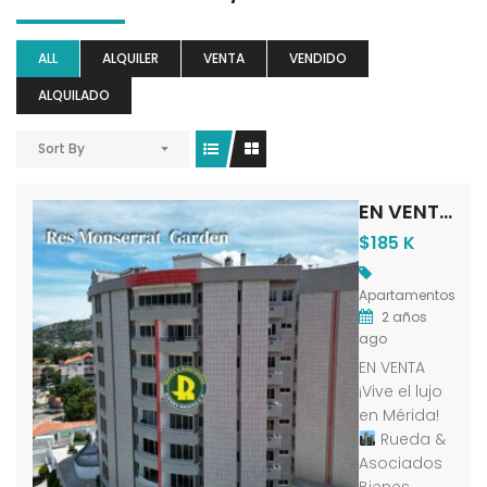
ALL
ALQUILER
VENTA
VENDIDO
ALQUILADO
Sort By
EN VENTA APARTAMENTO EN RES MONSERRAT GARDEN EN LA AV LAS AMÉRICAS MÉRIDA – VENEZUELA
$185 K
Apartamentos
2 años
ago
EN VENTA
¡Vive el lujo
en Mérida!
Rueda &
Asociados