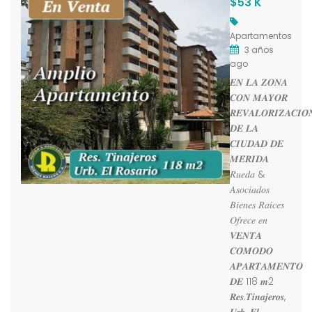
$53 K
Apartamentos
3 años
ago
𝑬𝑵 𝑳𝑨 𝒁𝑶𝑵𝑨
𝑪𝑶𝑵 𝑴𝑨𝒀𝑶𝑹
𝑹𝑬𝑽𝑨𝑳𝑶𝑹𝑰𝒁𝑨𝑪𝑰𝑶́
𝑫𝑬 𝑳𝑨
𝑪𝑰𝑼𝑫𝑨𝑫 𝑫𝑬
𝑴𝑬́𝑹𝑰𝑫𝑨
𝑅𝑢𝑒𝑑𝑎 &
𝐴𝑠𝑜𝑐𝑖𝑎𝑑𝑜𝑠
𝐵𝑖𝑒𝑛𝑒𝑠 𝑅𝑎𝑖𝑐𝑒𝑠
𝑂𝑓𝑟𝑒𝑐𝑒 𝑒𝑛
𝑽𝑬𝑵𝑻𝑨
𝑪𝑶́𝑴𝑶𝑫𝑶
𝑨𝑷𝑨𝑹𝑻𝑨𝑴𝑬𝑵𝑻𝑶
𝑫𝑬 118 𝒎2
𝑹𝒆𝒔.𝑻𝒊𝒏𝒂𝒋𝒆𝒓𝒐𝒔,