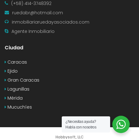
(+58) 414-3748392
ruedabr@hotmail.com
inmobiliariaruedayasociados.com
Agente Inmobiliario
Ciudad
Caracas
Ejido
Gran Caracas
Lagunillas
Mérida
Mucuchíes
¿Necesitas ayuda?
Habla con nosotros
Hobbysoft, LLC