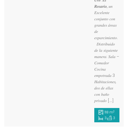
𝑼𝒓𝒃. 𝑬𝒍
𝑹𝒐𝒔𝒂𝒓𝒊𝒐, 𝑢𝑛
𝐸𝑥𝑐𝑒𝑙𝑒𝑛𝑡𝑒
𝑐𝑜𝑛𝑗𝑢𝑛𝑡𝑜 𝑐𝑜𝑛
𝑔𝑟𝑎𝑛𝑑𝑒𝑠 𝑎́𝑟𝑒𝑎𝑠
𝑑𝑒
𝑒𝑥𝑝𝑎𝑟𝑐𝑖𝑚𝑖𝑒𝑛𝑡𝑜.
𝐷𝑖𝑠𝑡𝑟𝑖𝑏𝑢𝑖𝑑𝑜
𝑑𝑒 𝑙𝑎 𝑠𝑖𝑔𝑢𝑖𝑒𝑛𝑡𝑒
𝑚𝑎𝑛𝑒𝑟𝑎: 𝑆𝑎𝑙𝑎 –
𝐶𝑜𝑚𝑒𝑑𝑜𝑟
𝐶𝑜𝑐𝑖𝑛𝑎
𝑒𝑚𝑝𝑜𝑡𝑟𝑎𝑑𝑎 3
𝐻𝑎𝑏𝑖𝑡𝑎𝑐𝑖𝑜𝑛𝑒𝑠,
𝑑𝑜𝑠 𝑑𝑒 𝑒𝑙𝑙𝑎𝑠
𝑐𝑜𝑛 𝑏𝑎𝑛̃𝑜
𝑝𝑟𝑖𝑣𝑎𝑑𝑜 […]
2
118 m
3
3