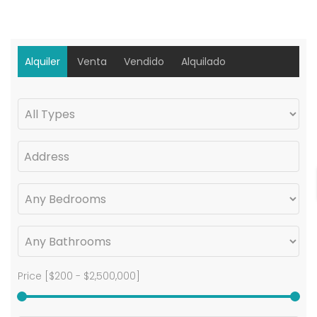
Alquiler
Venta
Vendido
Alquilado
Price [
$200
-
$2,500,000
]