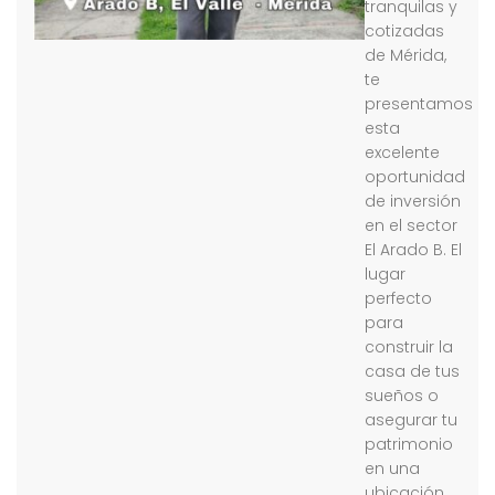
tranquilas y
cotizadas
de Mérida,
te
presentamos
esta
excelente
oportunidad
de inversión
en el sector
El Arado B. El
lugar
perfecto
para
construir la
casa de tus
sueños o
asegurar tu
patrimonio
en una
ubicación