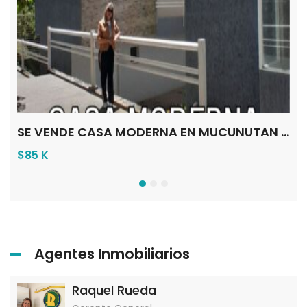
SE VENDE CASA EN GRIS EN EL PLAYON BAJO EL VALLE – MÉRIDA VE
SE VENDE CASA MODERNA EN MUCUNUTAN MÉRIDA VE
$85 K
$1
Agentes Inmobiliarios
Raquel Rueda