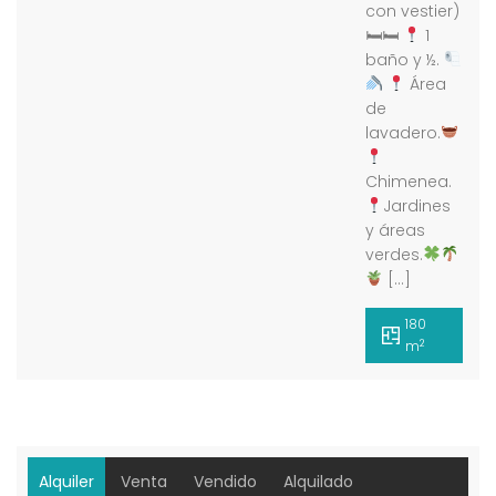
con vestier)
🛏🛏
1
baño y ½.
Área
de
lavadero.
Chimenea.
Jardines
y áreas
verdes.
[…]
180
2
m
Alquiler
Venta
Vendido
Alquilado