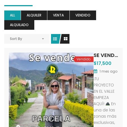
ALL
ALQUILER
VENTA
VENDIDO
ALQUILADO
Sort By
SE VENDE PARCELA EN EL ARADO B EL VALLE MÉRIDA VE
Vendido
$17,500
1 mes ago
¡TU
PROYECTO
EN EL VALLE
EMPIEZA
AQUÍ!
En
una de las
zonas más
exclusivas,