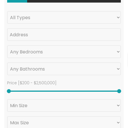
Price [
$200
-
$2,500,000
]