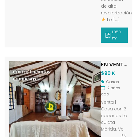
de alta
revalorización.
Lo […]
1,050
2
m
EN VENTA CUATRO ENCANTOS CAMPESTRES EN UNA SOLA INVERSIÓN SECTOR LA CÚLATA MÉRIDA – VENEZUELA
$90 K
Casas
2 años
ago
Venta |
Casa con 3
cabañas La
culata
Mérida. Ve.
_______ EN