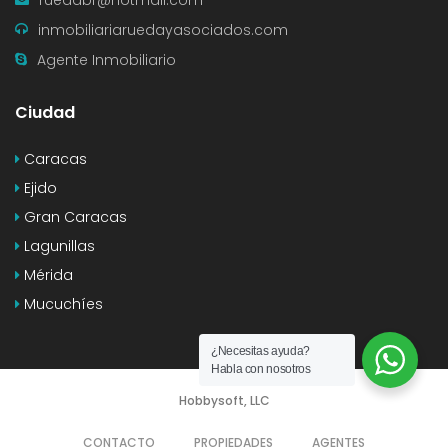
inmobiliariaruedayasociados.com
Agente Inmobiliario
Ciudad
Caracas
Ejido
Gran Caracas
Lagunillas
Mérida
Mucuchíes
¿Necesitas ayuda?
Habla con nosotros
Hobbysoft, LLC
CONTACTO
PROPIEDADES
AGENTES