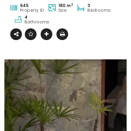
2
645
180 m
3
Property ID
Size
Bedrooms
4
Bathrooms