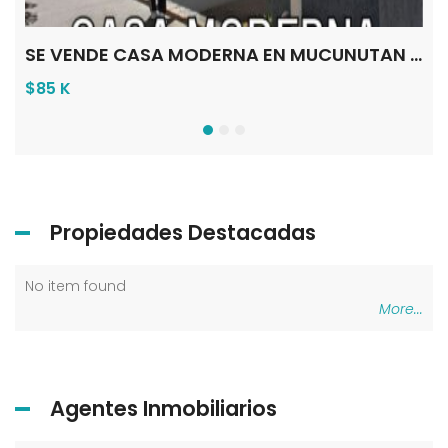
SE VENDE CASA EN GRIS EN EL PLAYON BAJO EL VALLE – MÉRIDA VE
SE VENDE CASA MODERNA EN MUCUNUTAN MÉRIDA VE
$85 K
$1
Propiedades Destacadas
No item found
No 
More...
Agentes Inmobiliarios