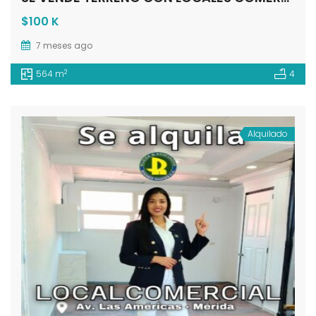
$100 K
7 meses ago
2
564 m
4
Alquilado