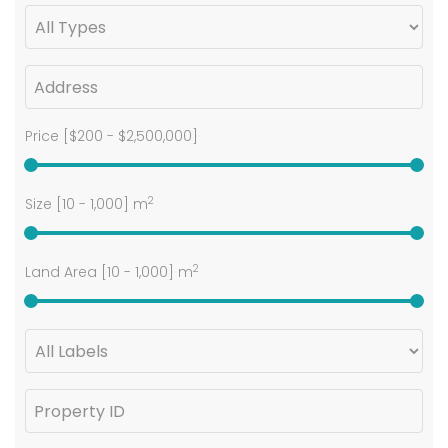
Price [
$200
-
$2,500,000
]
2
Size [
10
-
1,000
] m
2
Land Area [
10
-
1,000
] m