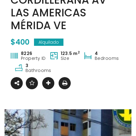
LAS AMERICAS
MÉRIDA VE
$400
Alquilado
2
8226
123.5 m
4
Property ID
Size
Bedrooms
3
Bathrooms