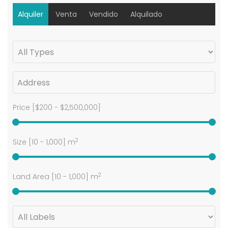
Alquiler
Venta
Vendido
Alquilado
Price [
$200
-
$2,500,000
]
2
Size [
10
-
1,000
] m
2
Land Area [
10
-
1,000
] m