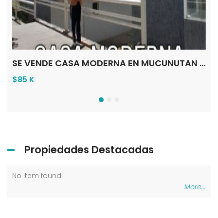
SE VENDE CASA EN GRIS EN EL PLAYON BAJO EL VALLE – MÉRIDA VE
SE VENDE CASA MODERNA EN MUCUNUTAN MÉRIDA VE
$85 K
$1
Propiedades Destacadas
No item found
No 
More...