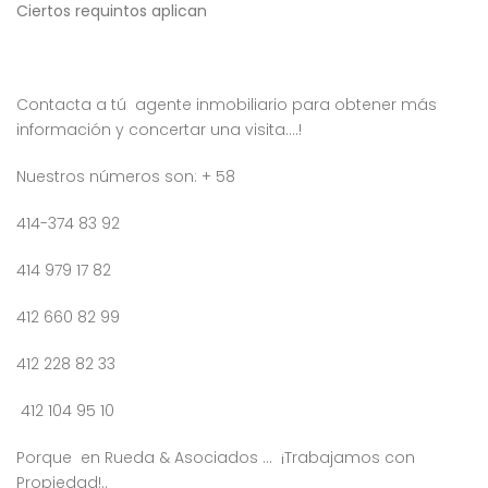
Ciertos requintos aplican
Contacta a tú agente inmobiliario para obtener más
información y concertar una visita….!
Nuestros números son: + 58
414-374 83 92
414 979 17 82
412 660 82 99
412 228 82 33
412 104 95 10
Porque en Rueda & Asociados … ¡Trabajamos con
Propiedad!..