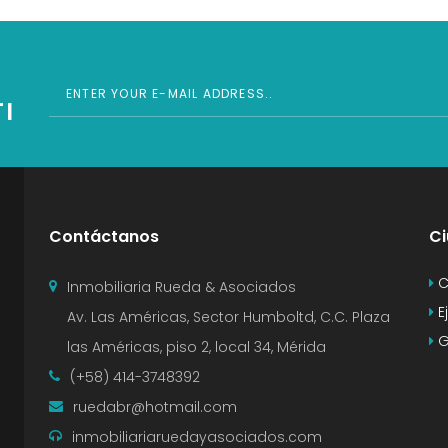
I
Contáctanos
C
C
Inmobiliaria Rueda & Asociados
E
Av. Las Américas, Sector Humboltd, C.C. Plaza
G
las Américas, piso 2, local 34, Mérida
(+58) 414-3748392
ruedabr@hotmail.com
inmobiliariaruedayasociados.com