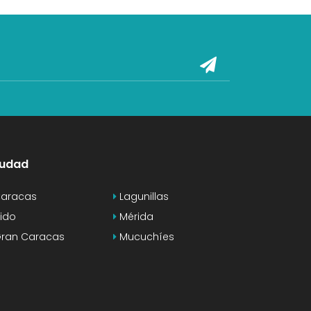
iudad
aracas
Lagunillas
jido
Mérida
ran Caracas
Mucuchíes